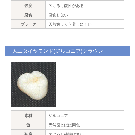
強度
欠ける可能性がある
腐食
腐食しない
プラーク
天然歯より付着しにくい
人工ダイヤモンド(ジルコニア)クラウン
素材
ジルコニア
色
天然歯とほぼ同色
強度
欠ける可能性は低い