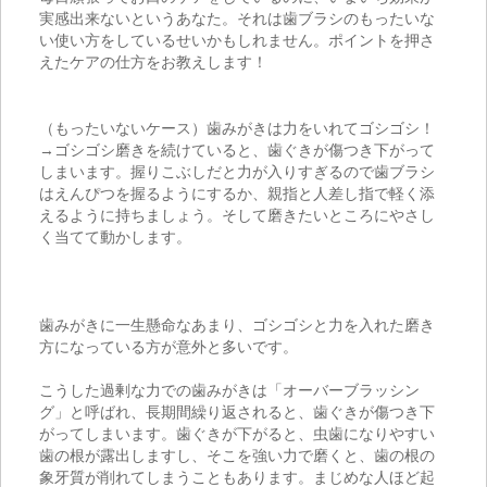
実感出来ないというあなた。それは歯ブラシのもったいな
い使い方をしているせいかもしれません。ポイントを押さ
えたケアの仕方をお教えします！
（もったいないケース）歯みがきは力をいれてゴシゴシ！
→ゴシゴシ磨きを続けていると、歯ぐきが傷つき下がって
しまいます。握りこぶしだと力が入りすぎるので歯ブラシ
はえんぴつを握るようにするか、親指と人差し指で軽く添
えるように持ちましょう。そして磨きたいところにやさし
く当てて動かします。
歯みがきに一生懸命なあまり、ゴシゴシと力を入れた磨き
方になっている方が意外と多いです。
こうした過剰な力での歯みがきは「オーバーブラッシン
グ」と呼ばれ、長期間繰り返されると、歯ぐきが傷つき下
がってしまいます。歯ぐきが下がると、虫歯になりやすい
歯の根が露出しますし、そこを強い力で磨くと、歯の根の
象牙質が削れてしまうこともあります。まじめな人ほど起