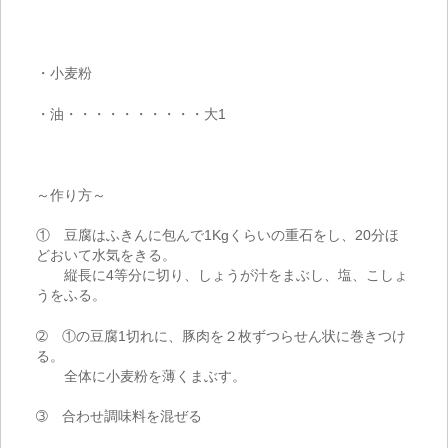
・小麦粉
・油・・・・・・・・・・大
1
～作り方～
① 豆腐はふきんに包んで
1Kg
くらいの重石をし、
20
分ほ
どおいて水気をきる。
縦長に4等分に切り、しょうが汁をまぶし、塩、こしょ
うをふる。
➁ ①の豆腐
1
切れに、豚肉を２枚ずつらせん状に巻きつけ
る。
全体に小麦粉を薄くまぶす。
➂ 合わせ調味料を混ぜる