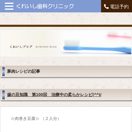
電話予約
豚肉レシピの記事
歯の豆知識 第100回 治療中の柔らかレシピ(^^)/
☆肉巻き豆腐☆ （２人分）