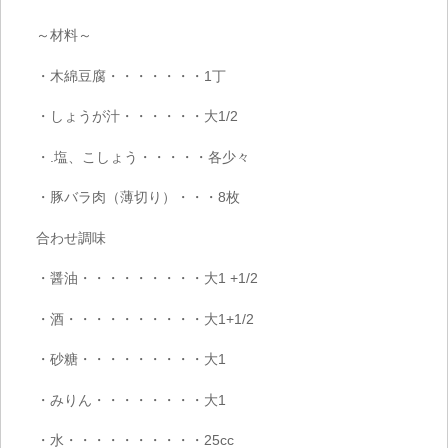
～材料～
・木綿豆腐・・・・・・・
1
丁
・しょうが汁・・・・・・大
1/2
・
.
塩、こしょう・・・・・各少々
・豚バラ肉（薄切り）・・・
8
枚
合わせ調味
・醤油・・・・・・・・・大
1 +1/2
・酒・・・・・・・・・・大
1+1/2
・砂糖・・・・・・・・・大
1
・みりん・・・・・・・・大
1
・水・・・・・・・・・・
25cc