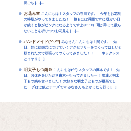
長ごち […]...
お花み🌸
こんにちは！スタッフの寺川です。 今年もお花見
の時期がやってきましたね！！ 桜もほぼ満開ですね 暖かい日
が続くと桜がピンクになるようですよ(#^^#) 雨が降って散ら
ないことを祈りつつお花見を […]...
ハンドメイド(*^-^*)
みなさんこんにちは！関です。 先
日、妹に結婚式につけていくアクセサリーをつくってほしいと
頼まれたので頑張ってつくってみました！！ ネックレス
とイヤリ […]...
明太子もつ鍋🍲
こんにちは(^^) スタッフの藤本です！ 先
日、お休みをいただき東京へ行ってきましたー！ 友達と明太
子もつ鍋を食べました！ 大好きな明太子ともつが最高でし
た！ 〆はご飯とチーズで☆ みなさんもよかったら行っ […]...