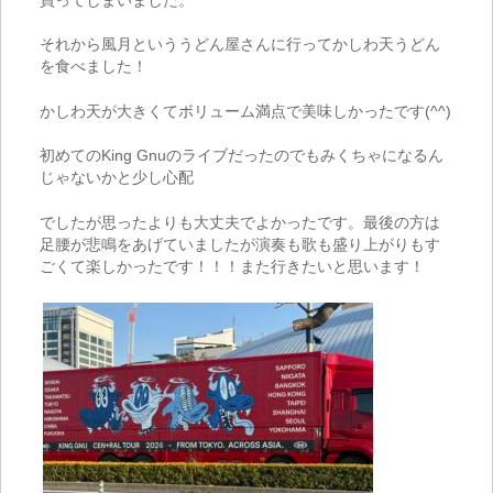
それから風月といううどん屋さんに行ってかしわ天うどん
を食べました！
かしわ天が大きくてボリューム満点で美味しかったです
(^^)
初めての
King Gnu
のライブだったのでもみくちゃになるん
じゃないかと少し心配
でしたが思ったよりも大丈夫でよかったです。最後の方は
足腰が悲鳴をあげていましたが演奏も歌も盛り上がりもす
ごくて楽しかったです！！！また行きたいと思います！