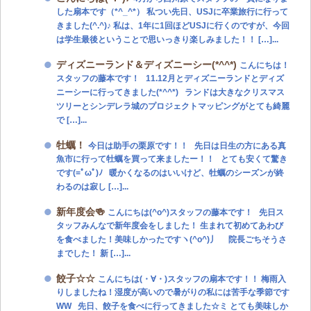
した扇本です（*^_^*） 私つい先日、USJに卒業旅行に行って
きました(^.^)♪ 私は、1年に1回ほどUSJに行くのですが、今回
は学生最後ということで思いっきり楽しみました！！ […]...
ディズニーランド＆ディズニーシー(*^^*)
こんにちは！
スタッフの藤本です！ 11.12月とディズニーランドとディズ
ニーシーに行ってきました(*^^*) ランドは大きなクリスマス
ツリーとシンデレラ城のプロジェクトマッピングがとても綺麗
で […]...
牡蠣！
今日は助手の栗原です！！ 先日は日生の方にある真
魚市に行って牡蠣を買って来ましたー！！ とても安くて驚き
です(=ﾟωﾟ)ﾉ 暖かくなるのはいいけど、牡蠣のシーズンが終
わるのは寂し […]...
新年度会🍻
こんにちは(^o^)スタッフの藤本です！ 先日ス
タッフみんなで新年度会をしました！ 生まれて初めてあわび
を食べました！美味しかったですヽ(^o^)丿 院長ごちそうさ
までした！ 新 […]...
餃子☆☆
こんにちは(・∀・)スタッフの扇本です！！ 梅雨入
りしましたね！湿度が高いので暑がりの私には苦手な季節です
WW 先日、餃子を食べに行ってきました☆ミ とても美味しか