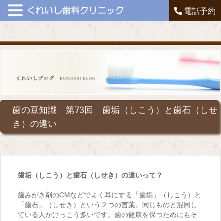
電話予約
歯の豆知識 第73回 歯垢（しこう）と歯石（しせ
き）の違い
歯垢（しこう）と歯石（しせき）の違いって？
歯みがき剤のCMなどでよく耳にする「歯垢」（しこう）と
「歯石」（しせき）という２つの言葉。同じものと混同し
ている人がけっこう多いです。歯の健康を保つためにもそ