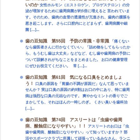
いのか
女性ホルモン（エストロゲン、プロゲステロン）の分
泌が増加するために歯周病菌が約5倍に増えると 言われていま
す。そのため、歯肉の血管の透過性が亢進され、歯肉の腫脹を
惹き起こします。 さらに口腔内にとどまらず、歯周病菌や細
菌 […]...
歯の豆知識 第55回 予防の常識・非常識
「痛くない
なら歯医者さんに行かなくていい」「詰め物をしてもらったか
ら、もうむし歯は大丈夫」などなど、むし歯や歯周病の予防に
ついて誤解されがちなことをまとめました。 お口の健康管理
にぜひお役立てください。 常 […]...
歯の豆知識 第61回 気になる口臭をとめましょ
う！
口臭の原因を「胃腸の不調が原因だ」なんて思っていま
せんか？ 実は口臭の原因の約9割はお口の中にあり、特に歯周
病は強烈な口臭の元凶なのです。 爽やかなミントの香りでご
まかしても、それはほんの一時しのぎ。 くさい臭いを歯科治
[…]...
歯の豆知識 第74回 アスリートは「虫歯や歯周
病、酸蝕症になりやすい」！！
アスリートのお口は「虫
歯や歯周病、酸蝕症になりやすい」って知っていますか？ 部
活やスポーツクラブに所属して頑張っているみなさん、ランニ