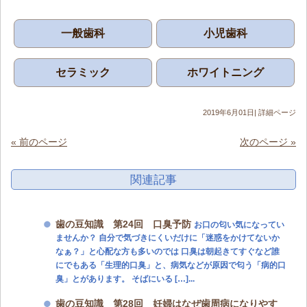
一般歯科
小児歯科
セラミック
ホワイトニング
2019年6月01日|
詳細ページ
« 前のページ
次のページ »
関連記事
歯の豆知識 第24回 口臭予防
お口の匂い気になってい
ませんか？ 自分で気づきにくいだけに「迷惑をかけてないか
なぁ？」と心配な方も多いのでは 口臭は朝起きてすぐなど誰
にでもある「生理的口臭」と、病気などが原因で匂う「病的口
臭」とがあります。 そばにいる […]...
歯の豆知識 第28回 妊婦はなぜ歯周病になりやす