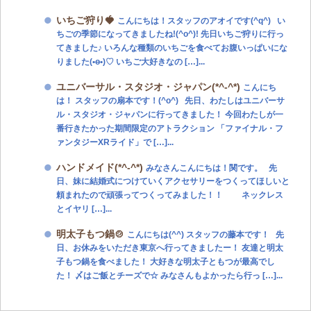
いちご狩り🍓
こんにちは！スタッフのアオイです(^q^) い
ちごの季節になってきましたね!(^o^)! 先日いちご狩りに行っ
てきました♪ いろんな種類のいちごを食べてお腹いっぱいにな
りました(•ө•)♡ いちご大好きなの […]...
ユニバーサル・スタジオ・ジャパン(*^-^*)
こんにち
は！ スタッフの扇本です！(^o^) 先日、わたしはユニバーサ
ル・スタジオ・ジャパンに行ってきました！ 今回わたしが一
番行きたかった期間限定のアトラクション 「ファイナル・フ
ァンタジーXRライド」で […]...
ハンドメイド(*^-^*)
みなさんこんにちは！関です。 先
日、妹に結婚式につけていくアクセサリーをつくってほしいと
頼まれたので頑張ってつくってみました！！ ネックレス
とイヤリ […]...
明太子もつ鍋🍲
こんにちは(^^) スタッフの藤本です！ 先
日、お休みをいただき東京へ行ってきましたー！ 友達と明太
子もつ鍋を食べました！ 大好きな明太子ともつが最高でし
た！ 〆はご飯とチーズで☆ みなさんもよかったら行っ […]...