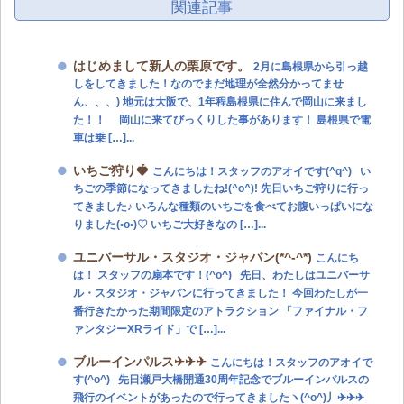
関連記事
はじめまして新人の栗原です。
2月に島根県から引っ越
しをしてきました！なのでまだ地理が全然分かってませ
ん、、、) 地元は大阪で、1年程島根県に住んで岡山に来まし
た！！ 岡山に来てびっくりした事があります！ 島根県で電
車は乗 […]...
いちご狩り🍓
こんにちは！スタッフのアオイです(^q^) い
ちごの季節になってきましたね!(^o^)! 先日いちご狩りに行っ
てきました♪ いろんな種類のいちごを食べてお腹いっぱいにな
りました(•ө•)♡ いちご大好きなの […]...
ユニバーサル・スタジオ・ジャパン(*^-^*)
こんにち
は！ スタッフの扇本です！(^o^) 先日、わたしはユニバーサ
ル・スタジオ・ジャパンに行ってきました！ 今回わたしが一
番行きたかった期間限定のアトラクション 「ファイナル・フ
ァンタジーXRライド」で […]...
ブルーインパルス✈✈✈
こんにちは！スタッフのアオイで
す(^o^) 先日瀬戸大橋開通30周年記念でブルーインパルスの
飛行のイベントがあったので行ってきましたヽ(^o^)丿✈✈✈