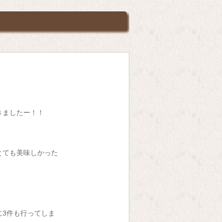
きましたー！！
とても美味しかった
に3件も行ってしま