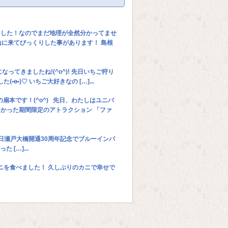
ました！なのでまだ地理が全然分かってませ
山に来てびっくりした事があります！ 島根
ってきましたね!(^o^)! 先日いちご狩り
•)♡ いちご大好きなの […]...
扇本です！(^o^) 先日、わたしはユニバ
かった期間限定のアトラクション 「ファ
先日瀬戸大橋開通30周年記念でブルーインパ
[…]...
カニを食べました！ 久しぶりのカニで幸せで