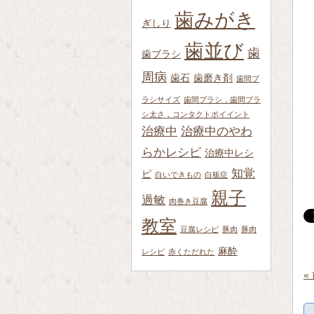
歯みがき
ぎしり
歯並び
歯
歯ブラシ
周病
歯石
歯磨き剤
歯間ブ
ラシサイズ
歯間ブラシ，歯間ブラ
シ太さ，コンタクトポイイント
治療中
治療中のやわ
らかレシピ
治療中レシ
知覚
ピ
白いできもの
白板症
親子
過敏
肉巻き豆腐
教室
豆腐レシピ
豚肉
豚肉
麻酔
レシピ
赤くただれた
«