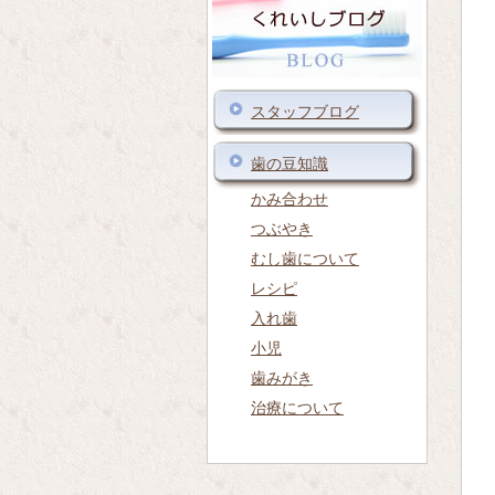
スタッフブログ
歯の豆知識
かみ合わせ
つぶやき
むし歯について
レシピ
入れ歯
小児
歯みがき
治療について