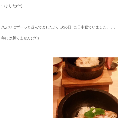
いました(^^)
久ぶりにずーっと遊んでましたが、次の日は1日中寝ていました。。。
年には勝てません( ;∀;)