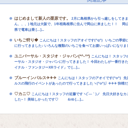
はじめまして新人の栗原です。
2月に島根県から引っ越しをしてき
ん、、、) 地元は大阪で、1年程島根県に住んで岡山に来ました！！ 岡
県で電車は乗 […]...
いちご狩り🍓
こんにちは！スタッフのアオイです(^q^) いちごの季節にな
に行ってきました♪ いろんな種類のいちごを食べてお腹いっぱいになりました(•ө
ユニバーサル・スタジオ・ジャパン(*^-^*)
こんにちは！ スタッフの
ーサル・スタジオ・ジャパンに行ってきました！ 今回わたしが一番行きた
イナル・ファンタジーXRライド」で […]...
ブルーインパルス✈✈✈
こんにちは！スタッフのアオイです(^o^) 
ルスの飛行のイベントがあったので行ってきましたヽ(^o^)丿✈✈✈ 快晴だった 
♡カニ♡
こんにちは！スタッフの近藤ですヽ(´―｀)ノ 先日大好きな
した~！ 美味しかったです♡ &nb […]...