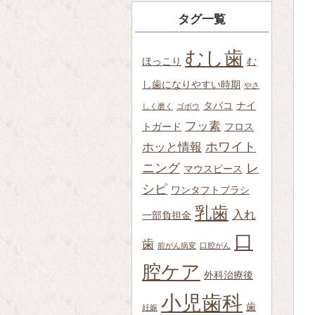
タグ一覧
むし歯
ほっこり
む
し歯になりやすい時期
やさ
タバコ
ナイ
しく磨く
ゴボウ
フッ素
トガード
フロス
ホワイト
ホッと情報
ニング
レ
マウスピース
シピ
ワンタフトブラシ
乳歯
入れ
一部負担金
口
歯
前がん病変
口腔がん
腔ケア
外科治療後
小児歯科
歯
妊娠