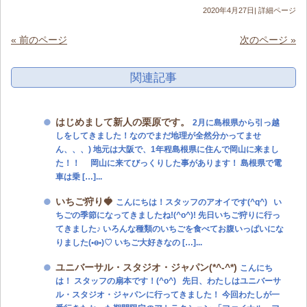
2020年4月27日|
詳細ページ
« 前のページ
次のページ »
関連記事
はじめまして新人の栗原です。
2月に島根県から引っ越
しをしてきました！なのでまだ地理が全然分かってませ
ん、、、) 地元は大阪で、1年程島根県に住んで岡山に来まし
た！！ 岡山に来てびっくりした事があります！ 島根県で電
車は乗 […]...
いちご狩り🍓
こんにちは！スタッフのアオイです(^q^) い
ちごの季節になってきましたね!(^o^)! 先日いちご狩りに行っ
てきました♪ いろんな種類のいちごを食べてお腹いっぱいにな
りました(•ө•)♡ いちご大好きなの […]...
ユニバーサル・スタジオ・ジャパン(*^-^*)
こんにち
は！ スタッフの扇本です！(^o^) 先日、わたしはユニバーサ
ル・スタジオ・ジャパンに行ってきました！ 今回わたしが一