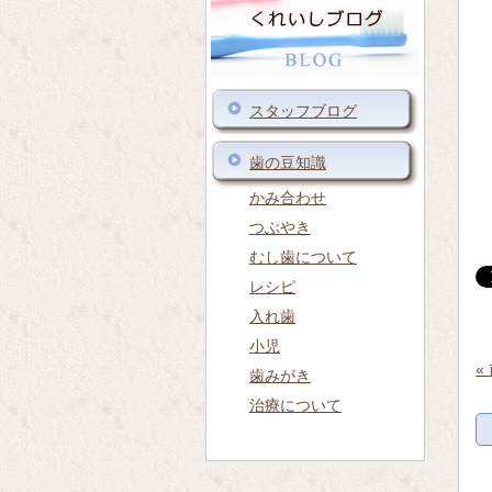
スタッフブログ
歯の豆知識
かみ合わせ
つぶやき
むし歯について
レシピ
入れ歯
小児
«
歯みがき
治療について