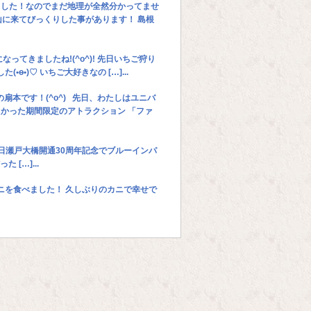
ました！なのでまだ地理が全然分かってませ
山に来てびっくりした事があります！ 島根
ってきましたね!(^o^)! 先日いちご狩り
•)♡ いちご大好きなの […]...
扇本です！(^o^) 先日、わたしはユニバ
かった期間限定のアトラクション 「ファ
先日瀬戸大橋開通30周年記念でブルーインパ
[…]...
カニを食べました！ 久しぶりのカニで幸せで