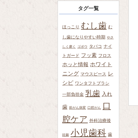
タグ一覧
むし歯
ほっこり
む
し歯になりやすい時期
やさ
タバコ
ナイ
しく磨く
ゴボウ
フッ素
トガード
フロス
ホワイト
ホッと情報
ニング
レ
マウスピース
シピ
ワンタフトブラシ
乳歯
入れ
一部負担金
口
歯
前がん病変
口腔がん
腔ケア
外科治療後
小児歯科
歯
妊娠