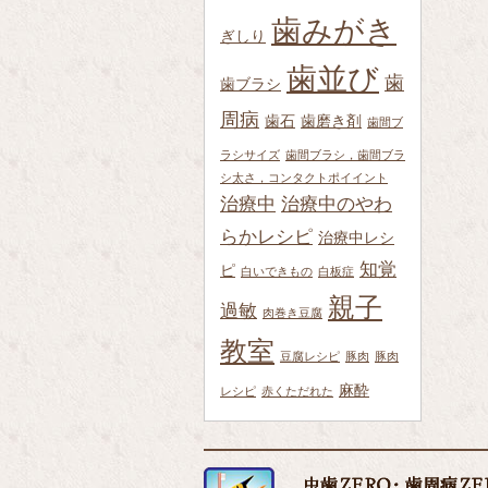
歯みがき
ぎしり
歯並び
歯
歯ブラシ
周病
歯石
歯磨き剤
歯間ブ
ラシサイズ
歯間ブラシ，歯間ブラ
シ太さ，コンタクトポイイント
治療中
治療中のやわ
らかレシピ
治療中レシ
知覚
ピ
白いできもの
白板症
親子
過敏
肉巻き豆腐
教室
豆腐レシピ
豚肉
豚肉
麻酔
レシピ
赤くただれた