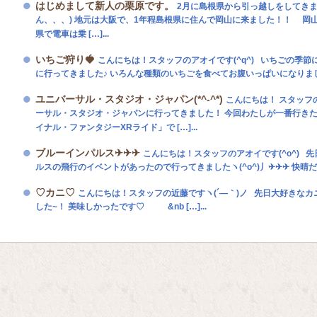
はじめまして新人の栗原です。
2月に島根県から引っ越しをしてき
ん、、、) 地元は大阪で、1年程島根県に住んで岡山に来ました！！ 岡
県で電車は乗 […]...
いちご狩り🍓
こんにちは！スタッフのアオイです(^q^) いちごの季節にな
に行ってきました♪ いろんな種類のいちごを食べてお腹いっぱいになりました(•ө
ユニバーサル・スタジオ・ジャパン(*^-^*)
こんにちは！ スタッフの
ーサル・スタジオ・ジャパンに行ってきました！ 今回わたしが一番行きた
イナル・ファンタジーXRライド」で […]...
ブルーインパルス✈✈✈
こんにちは！スタッフのアオイです(^o^) 
ルスの飛行のイベントがあったので行ってきましたヽ(^o^)丿✈✈✈ 快晴だった 
♡カニ♡
こんにちは！スタッフの近藤ですヽ(´―｀)ノ 先日大好きな
した~！ 美味しかったです♡ &nb […]...