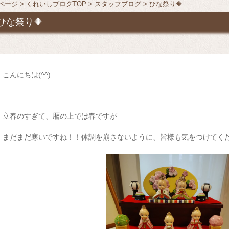
Pページ
>
くれいしブログTOP
>
スタッフブログ
> ひな祭り🔶
ひな祭り🔶
こんにちは
(^^)
立春のすぎて、暦の上では春ですが
まだまだ寒いですね！！体調を崩さないように、皆様も気をつけてく