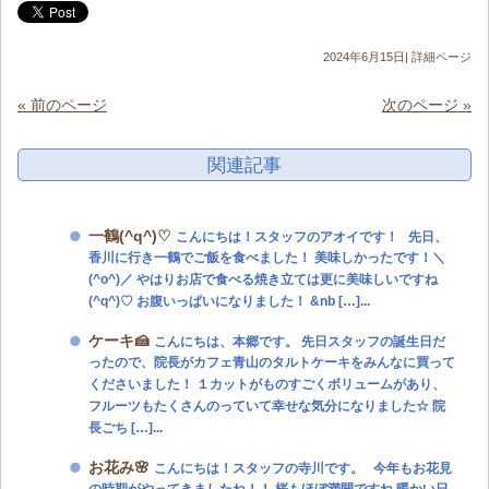
2024年6月15日|
詳細ページ
« 前のページ
次のページ »
関連記事
一鶴(^q^)♡
こんにちは！スタッフのアオイです！ 先日、
香川に行き一鶴でご飯を食べました！ 美味しかったです！＼
(^o^)／ やはりお店で食べる焼き立ては更に美味しいですね
(^q^)♡ お腹いっぱいになりました！ &nb […]...
ケーキ🍰
こんにちは、本郷です。 先日スタッフの誕生日だ
ったので、院長がカフェ青山のタルトケーキをみんなに買って
くださいました！ １カットがものすごくボリュームがあり、
フルーツもたくさんのっていて幸せな気分になりました☆ 院
長ごち […]...
お花み🌸
こんにちは！スタッフの寺川です。 今年もお花見