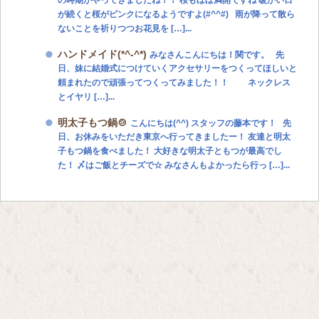
の時期がやってきましたね！！ 桜もほぼ満開ですね 暖かい日
が続くと桜がピンクになるようですよ(#^^#) 雨が降って散ら
ないことを祈りつつお花見を […]...
ハンドメイド(*^-^*)
みなさんこんにちは！関です。 先
日、妹に結婚式につけていくアクセサリーをつくってほしいと
頼まれたので頑張ってつくってみました！！ ネックレス
とイヤリ […]...
明太子もつ鍋🍲
こんにちは(^^) スタッフの藤本です！ 先
日、お休みをいただき東京へ行ってきましたー！ 友達と明太
子もつ鍋を食べました！ 大好きな明太子ともつが最高でし
た！ 〆はご飯とチーズで☆ みなさんもよかったら行っ […]...