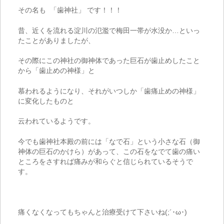
その名も
「歯神社」 です！！！
昔、近くを流れる淀川の氾濫で梅田一帯が水没か…といっ
たことがありましたが、
その際にこの神社の御神体であった巨石が歯止めしたこと
から「歯止めの神様」と
慕われるようになり、それがいつしか「歯痛止めの神様」
に変化したものと
云われているようです。
今でも歯神社本殿の前には「なで石」という小さな石（御
神体の巨石のかけら）があって、この石をなでて歯の痛い
ところをさすれば痛みが和らぐと信じられているそうで
す。
痛くなくなってもちゃんと治療受けて下さいね(;´･ω･)