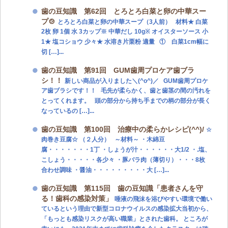
歯の豆知識 第62回 とろとろ白菜と卵の中華スー
プ🍲
とろとろ白菜と卵の中華スープ（3人前） 材料★ 白菜
2枚 卵 1個 水 3カップ※ 中華だし 10g※ オイスターソース 小
1★ 塩コショウ 少々★ 水溶き片栗粉 適量 ① 白菜1cm幅に
切 […]...
歯の豆知識 第91回 GUM歯周プロケア歯ブラ
シ！！
新しい商品が入りました＼(^o^)／ GUM歯周プロケ
ア歯ブラシです！！ 毛先が柔らかく、歯と歯茎の間の汚れを
とってくれます。 頭の部分から持ち手までの柄の部分が長く
なっているの […]...
歯の豆知識 第100回 治療中の柔らかレシピ(^^)/
☆
肉巻き豆腐☆ （２人分） ～材料～ ・木綿豆
腐・・・・・・・1丁 ・しょうが汁・・・・・・大1/2 ・.塩、
こしょう・・・・・各少々 ・豚バラ肉（薄切り）・・・8枚
合わせ調味 ・醤油・・・・・・・・・大 […]...
歯の豆知識 第115回 歯の豆知識「患者さんを守
る！歯科の感染対策」
唾液の飛沫を浴びやすい環境で働い
ているという理由で新型コロナウイルスの感染拡大当初から、
「もっとも感染リスクが高い職業」とされた歯科。 ところが