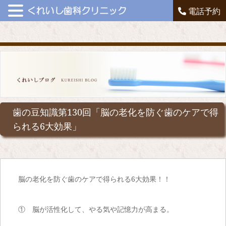
電話予約
歯の豆知識第130回「脳の老化を防ぐ歯のケアで得
られる6大効果」
脳の老化を防ぐ歯のケアで得られる
6
大効果！！
① 脳が活性化して、やる気や記憶力が高まる。