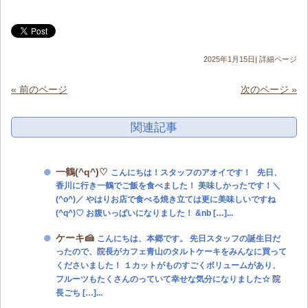
2025年1月15日|
詳細ページ
« 前のページ
次のページ »
関連記事
一鶴(^q^)♡
こんにちは！スタッフのアオイです！ 先日、
香川に行き一鶴でご飯を食べました！ 美味しかったです！＼
(^o^)／ やはりお店で食べる焼き立ては更に美味しいですね
(^q^)♡ お腹いっぱいになりました！ &nb […]...
ケーキ🍰
こんにちは、本郷です。 先日スタッフの誕生日だ
ったので、院長がカフェ青山のタルトケーキをみんなに買って
くださいました！ １カットがものすごくボリュームがあり、
フルーツもたくさんのっていて幸せな気分になりました☆ 院
長ごち […]...