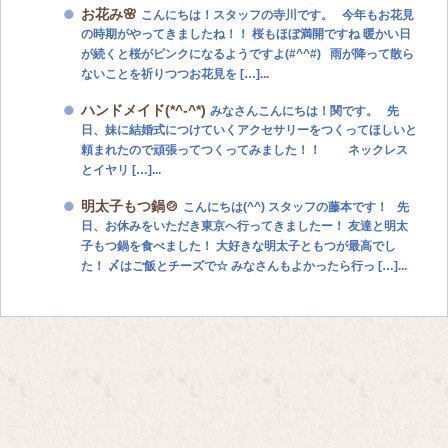
お花み🌸
こんにちは！スタッフの寺川です。 今年もお花見
の時期がやってきましたね！！ 桜もほぼ満開ですね 暖かい日
が続くと桜がピンクになるようですよ(#^^#) 雨が降って散ら
ないことを祈りつつお花見を […]...
ハンドメイド(*^-^*)
みなさんこんにちは！関です。 先
日、妹に結婚式につけていくアクセサリーをつくってほしいと
頼まれたので頑張ってつくってみました！！ ネックレス
とイヤリ […]...
明太子もつ鍋🍲
こんにちは(^^) スタッフの藤本です！ 先
日、お休みをいただき東京へ行ってきましたー！ 友達と明太
子もつ鍋を食べました！ 大好きな明太子ともつが最高でし
た！ 〆はご飯とチーズで☆ みなさんもよかったら行っ […]...