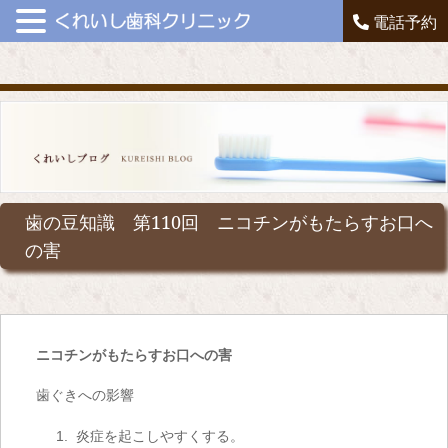
電話予約
歯の豆知識 第110回 ニコチンがもたらすお口へ
の害
ニコチンがもたらすお口への害
歯ぐきへの影響
1. 炎症を起こしやすくする。