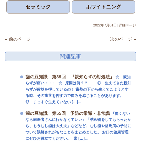
セラミック
ホワイトニング
2022年7月01日|
詳細ページ
« 前のページ
次のページ »
関連記事
歯の豆知識 第39回 『親知らずの対処法』
☆ 親知
らずが痛い・・・ ☆ 原因は何？？ ◎ 生えてきた親知
らずが歯茎を押しているの！ 歯茎の下から生えてこようとす
る時、その歯茎を押す力で痛みを感じることがあります。
◎ まっすぐ生えていない […]...
歯の豆知識 第55回 予防の常識・非常識
「痛くない
なら歯医者さんに行かなくていい」「詰め物をしてもらったか
ら、もうむし歯は大丈夫」などなど、むし歯や歯周病の予防に
ついて誤解されがちなことをまとめました。 お口の健康管理
にぜひお役立てください。 常 […]...