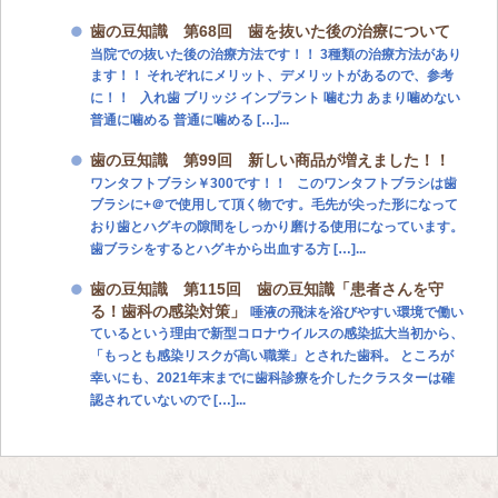
歯の豆知識 第68回 歯を抜いた後の治療について
当院での抜いた後の治療方法です！！ 3種類の治療方法があり
ます！！ それぞれにメリット、デメリットがあるので、参考
に！！ 入れ歯 ブリッジ インプラント 噛む力 あまり噛めない
普通に噛める 普通に噛める […]...
歯の豆知識 第99回 新しい商品が増えました！！
ワンタフトブラシ￥300です！！ このワンタフトブラシは歯
ブラシに+＠で使用して頂く物です。毛先が尖った形になって
おり歯とハグキの隙間をしっかり磨ける使用になっています。
歯ブラシをするとハグキから出血する方 […]...
歯の豆知識 第115回 歯の豆知識「患者さんを守
る！歯科の感染対策」
唾液の飛沫を浴びやすい環境で働い
ているという理由で新型コロナウイルスの感染拡大当初から、
「もっとも感染リスクが高い職業」とされた歯科。 ところが
幸いにも、2021年末までに歯科診療を介したクラスターは確
認されていないので […]...