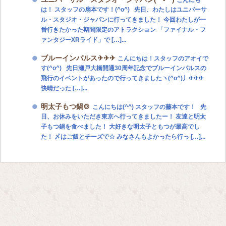
は！ スタッフの扇本です！(^o^) 先日、わたしはユニバーサ
ル・スタジオ・ジャパンに行ってきました！ 今回わたしが一
番行きたかった期間限定のアトラクション 「ファイナル・フ
ァンタジーXRライド」で […]...
ブルーインパルス✈✈✈
こんにちは！スタッフのアオイで
す(^o^) 先日瀬戸大橋開通30周年記念でブルーインパルスの
飛行のイベントがあったので行ってきましたヽ(^o^)丿✈✈✈
快晴だった […]...
明太子もつ鍋🍲
こんにちは(^^) スタッフの藤本です！ 先
日、お休みをいただき東京へ行ってきましたー！ 友達と明太
子もつ鍋を食べました！ 大好きな明太子ともつが最高でし
た！ 〆はご飯とチーズで☆ みなさんもよかったら行っ […]...