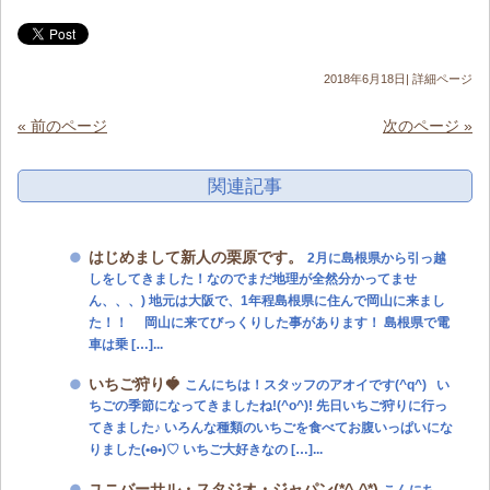
2018年6月18日|
詳細ページ
« 前のページ
次のページ »
関連記事
はじめまして新人の栗原です。
2月に島根県から引っ越
しをしてきました！なのでまだ地理が全然分かってませ
ん、、、) 地元は大阪で、1年程島根県に住んで岡山に来まし
た！！ 岡山に来てびっくりした事があります！ 島根県で電
車は乗 […]...
いちご狩り🍓
こんにちは！スタッフのアオイです(^q^) い
ちごの季節になってきましたね!(^o^)! 先日いちご狩りに行っ
てきました♪ いろんな種類のいちごを食べてお腹いっぱいにな
りました(•ө•)♡ いちご大好きなの […]...
ユニバーサル・スタジオ・ジャパン(*^-^*)
こんにち