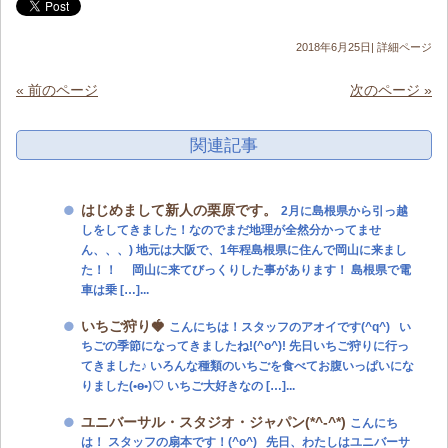
2018年6月25日|
詳細ページ
« 前のページ
次のページ »
関連記事
はじめまして新人の栗原です。
2月に島根県から引っ越
しをしてきました！なのでまだ地理が全然分かってませ
ん、、、) 地元は大阪で、1年程島根県に住んで岡山に来まし
た！！ 岡山に来てびっくりした事があります！ 島根県で電
車は乗 […]...
いちご狩り🍓
こんにちは！スタッフのアオイです(^q^) い
ちごの季節になってきましたね!(^o^)! 先日いちご狩りに行っ
てきました♪ いろんな種類のいちごを食べてお腹いっぱいにな
りました(•ө•)♡ いちご大好きなの […]...
ユニバーサル・スタジオ・ジャパン(*^-^*)
こんにち
は！ スタッフの扇本です！(^o^) 先日、わたしはユニバーサ