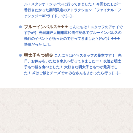
ル・スタジオ・ジャパンに行ってきました！ 今回わたしが一
番行きたかった期間限定のアトラクション 「ファイナル・フ
ァンタジーXRライド」で […]...
ブルーインパルス✈✈✈
こんにちは！スタッフのアオイで
す(^o^) 先日瀬戸大橋開通30周年記念でブルーインパルスの
飛行のイベントがあったので行ってきましたヽ(^o^)丿✈✈✈
快晴だった […]...
明太子もつ鍋🍲
こんにちは(^^) スタッフの藤本です！ 先
日、お休みをいただき東京へ行ってきましたー！ 友達と明太
子もつ鍋を食べました！ 大好きな明太子ともつが最高でし
た！ 〆はご飯とチーズで☆ みなさんもよかったら行っ […]...