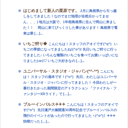
はじめまして新人の栗原です。
2月に島根県から引っ越
しをしてきました！なのでまだ地理が全然分かってませ
ん、、、) 地元は大阪で、1年程島根県に住んで岡山に来まし
た！！ 岡山に来てびっくりした事があります！ 島根県で電
車は乗 […]...
いちご狩り🍓
こんにちは！スタッフのアオイです(^q^) い
ちごの季節になってきましたね!(^o^)! 先日いちご狩りに行っ
てきました♪ いろんな種類のいちごを食べてお腹いっぱいにな
りました(•ө•)♡ いちご大好きなの […]...
ユニバーサル・スタジオ・ジャパン(*^-^*)
こんにち
は！ スタッフの扇本です！(^o^) 先日、わたしはユニバーサ
ル・スタジオ・ジャパンに行ってきました！ 今回わたしが一
番行きたかった期間限定のアトラクション 「ファイナル・フ
ァンタジーXRライド」で […]...
ブルーインパルス✈✈✈
こんにちは！スタッフのアオイで
す(^o^) 先日瀬戸大橋開通30周年記念でブルーインパルスの
飛行のイベントがあったので行ってきましたヽ(^o^)丿✈✈✈
快晴だった […]...