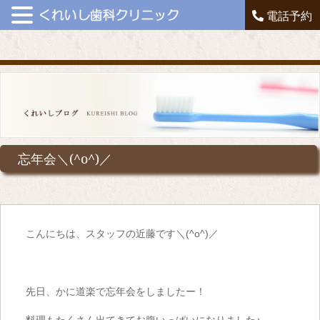
電話予約
忘年会＼(^o^)／
こんにちは、スタッフの近藤です＼(^o^)／
先日、かに道楽で忘年会をしましたー！