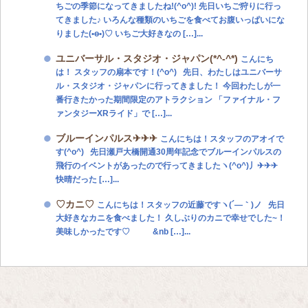
ちごの季節になってきましたね!(^o^)! 先日いちご狩りに行っ
てきました♪ いろんな種類のいちごを食べてお腹いっぱいにな
りました(•ө•)♡ いちご大好きなの […]...
ユニバーサル・スタジオ・ジャパン(*^-^*)
こんにち
は！ スタッフの扇本です！(^o^) 先日、わたしはユニバーサ
ル・スタジオ・ジャパンに行ってきました！ 今回わたしが一
番行きたかった期間限定のアトラクション 「ファイナル・フ
ァンタジーXRライド」で […]...
ブルーインパルス✈✈✈
こんにちは！スタッフのアオイで
す(^o^) 先日瀬戸大橋開通30周年記念でブルーインパルスの
飛行のイベントがあったので行ってきましたヽ(^o^)丿✈✈✈
快晴だった […]...
♡カニ♡
こんにちは！スタッフの近藤ですヽ(´―｀)ノ 先日
大好きなカニを食べました！ 久しぶりのカニで幸せでした~！
美味しかったです♡ &nb […]...