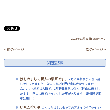
2018年12月31日|
詳細ページ
« 前のページ
次のページ »
関連記事
はじめまして新人の栗原です。
2月に島根県から引っ越
しをしてきました！なのでまだ地理が全然分かってませ
ん、、、) 地元は大阪で、1年程島根県に住んで岡山に来まし
た！！ 岡山に来てびっくりした事があります！ 島根県で電
車は乗 […]...
いちご狩り🍓
こんにちは！スタッフのアオイです(^q^) い