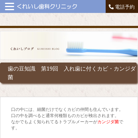
電話予約
歯の豆知識 第19回 入れ歯に付くカビ・カンジダ
菌
口の中には、細菌だけでなくカビの仲間も住んでいます。
口の中を調べると通常何種類ものカビが検出されます。
なかでもよく知られてるトラブルメーカーが
カンジダ菌
で
す。