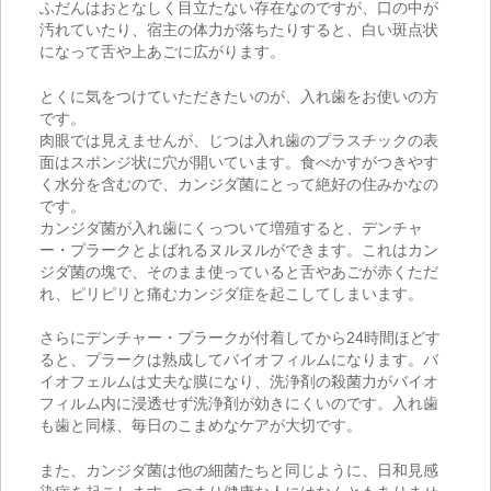
ふだんはおとなしく目立たない存在なのですが、口の中が
汚れていたり、宿主の体力が落ちたりすると、白い斑点状
になって舌や上あごに広がります。
とくに気をつけていただきたいのが、入れ歯をお使いの方
です。
肉眼では見えませんが、じつは入れ歯のプラスチックの表
面はスポンジ状に穴が開いています。食べかすがつきやす
く水分を含むので、カンジダ菌にとって絶好の住みかなの
です。
カンジダ菌が入れ歯にくっついて増殖すると、デンチャ
ー・プラークとよばれるヌルヌルができます。これはカン
ジダ菌の塊で、そのまま使っていると舌やあごが赤くただ
れ、ピリピリと痛むカンジダ症を起こしてしまいます。
さらにデンチャー・プラークが付着してから24時間ほどす
ると、プラークは熟成してバイオフィルムになります。バ
イオフェルムは丈夫な膜になり、洗浄剤の殺菌力がバイオ
フィルム内に浸透せず洗浄剤が効きにくいのです。入れ歯
も歯と同様、毎日のこまめなケアが大切です。
また、カンジダ菌は他の細菌たちと同じように、日和見感