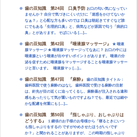
歯の豆知識 第24回 口臭予防
お口の匂い気になってい
ませんか？ 自分で気づきにくいだけに「迷惑をかけてないか
なぁ？」と心配な方も多いのでは 口臭は朝起きてすぐなど誰
にでもある「生理的口臭」と、病気などが原因で匂う「病的口
臭」とがあります。 そばにいる […]...
歯の豆知識 第42回 『唾液腺マッサージ』
★ 唾液
腺マッサージ ★ 唾液腺マッサージってなあに？ お口の中には
唾液腺という唾液が出やすいポイントがあります。 唾液の分
泌を促すために唾液腺をマッサージすることを唾液腺マッサー
ジと言います。 唾液腺マッ […]...
歯の豆知識 第47回 『麻酔』
歯の豆知識 タイトル：
歯科医院で使う麻酔のはなし 歯科医院で受ける麻酔の注射
は、針先が目の近くに迫ってくるし、麻酔薬が注入される違和
感もあったりして気が重いものですよね？でも、最近では細や
かな配慮を何重にも […]...
歯の豆知識 第50回 『指しゃぶり、おしゃぶりは
どうする』
１歳頃のお子様のお母様から「寝るときにいつ
も指しゃぶりをするの ですがやめさせたほうがいいです
か？」と聞かれることがありますが、 この時期の指しゃぶり