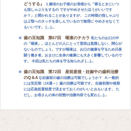
どうする』
１歳頃のお子様のお母様から「寝るときにいつ
も指しゃぶりをするの ですがやめさせたほうがいいです
か？」と聞かれることがありますが、 この時期の指しゃぶり
は上顎へのタッチを楽しんでいるので無理に やめさせなくて
もいいです。 […]...
歯の豆知識 第67回 唾液のチカラ
私たちのお口の中
の「唾液」。ほとんどの人にとって普段は意識しない、関心が
ないものでしょう。ですが唾液は、お口の健康を守るため日夜
闘う働き者。おまけに全身の健康にも大きく影響しているので
す。 今回は私たちの体を守る知られざ […]...
歯の豆知識 第72回 産前産後・妊娠中の歯科治療
のQ＆A
Q.妊娠前の歯の治療は可能でしょうか？ A.一般的
には安定期（16週～）歯の治療は可能です。 妊娠初期や後期
には応急処置程度で済ませておくのがいいとおもいます。 た
だし、お母さんの体の状態や治療内容でも変わ […]...