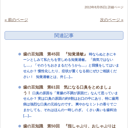
2013年8月05日|
詳細ページ
« 前のページ
次のページ »
関連記事
歯の豆知識 第45回 『知覚過敏』
時ならぬときにキ
ーンとしみて私たちを苦しめる知覚過敏。 「病気ではない
し…」「そのうちおさまるだろうから…」と我慢をしてはいま
せんか？ 慢性化したり、症状が重くなる前にぜひご相談くだ
さい！ 知覚過敏とは、外 […]...
歯の豆知識 第61回 気になる口臭をとめましょ
う！
口臭の原因を「胃腸の不調が原因だ」なんて思っていま
せんか？ 実は口臭の原因の約9割はお口の中にあり、特に歯周
病は強烈な口臭の元凶なのです。 爽やかなミントの香りでご
まかしても、それはほんの一時しのぎ。 くさい臭いを歯科治
[…]...
歯の豆知識 第50回 『指しゃぶり、おしゃぶりは