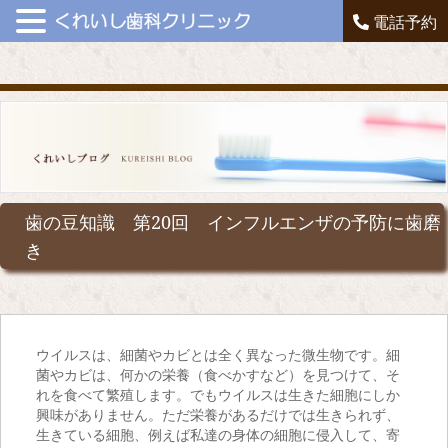
電話予約
歯の豆知識 第20回 インフルエンザの予防に歯磨
き
ウイルスは、細菌やカビとは全く異なった微生物です。細
菌やカビは、何かの栄養（食べかすなど）を見つけて、そ
れを食べて繁殖します。でもウイルスは生きた細胞にしか
興味がありません。ただ栄養があるだけでは生きられず、
生きている細胞、例えば私達の身体の細胞に侵入して、寄