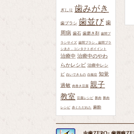
歯みがき
ぎしり
歯並び
歯
歯ブラシ
周病
歯石
歯磨き剤
歯間ブ
ラシサイズ
歯間ブラシ，歯間ブラ
シ太さ，コンタクトポイイント
治療中
治療中のやわ
らかレシピ
治療中レシ
知覚
ピ
白いできもの
白板症
親子
過敏
肉巻き豆腐
教室
豆腐レシピ
豚肉
豚肉
麻酔
レシピ
赤くただれた