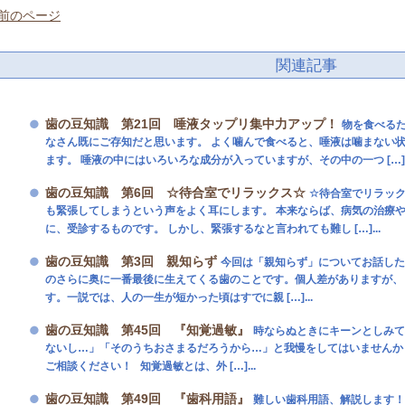
 前のページ
関連記事
歯の豆知識 第21回 唾液タップリ集中力アップ！
物を食べる
なさん既にご存知だと思います。 よく噛んで食べると、唾液は噛まない状
ます。 唾液の中にはいろいろな成分が入っていますが、その中の一つ […]..
歯の豆知識 第6回 ☆待合室でリラックス☆
☆待合室でリラック
も緊張してしまうという声をよく耳にします。 本来ならば、病気の治療
に、受診するものです。 しかし、緊張するなと言われても難し […]...
歯の豆知識 第3回 親知らず
今回は「親知らず」についてお話した
のさらに奥に一番最後に生えてくる歯のことです。個人差がありますが、
す。一説では、人の一生が短かった頃はすでに親 […]...
歯の豆知識 第45回 『知覚過敏』
時ならぬときにキーンとしみて
ないし…」「そのうちおさまるだろうから…」と我慢をしてはいませんか
ご相談ください！ 知覚過敏とは、外 […]...
歯の豆知識 第49回 『歯科用語』
難しい歯科用語、解説します！