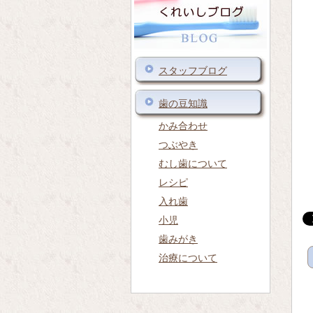
スタッフブログ
歯の豆知識
かみ合わせ
つぶやき
むし歯について
レシピ
入れ歯
小児
歯みがき
治療について