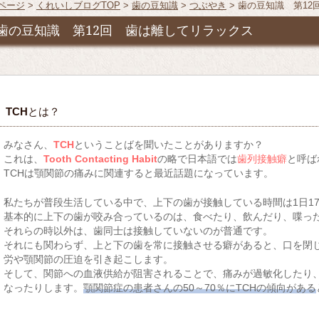
Pページ
>
くれいしブログTOP
>
歯の豆知識
>
つぶやき
> 歯の豆知識 第1
歯の豆知識 第12回 歯は離してリラックス
TCH
とは？
みなさん、
TCH
ということばを聞いたことがありますか？
これは、
Tooth Contacting Habit
の略で日本語では
歯列接触癖
と呼ば
TCHは顎関節の痛みに関連すると最近話題になっています。
私たちが普段生活している中で、上下の歯が接触している時間は1日17
基本的に上下の歯が咬み合っているのは、食べたり、飲んだり、喋っ
それらの時以外は、歯同士は接触していないのが普通です。
それにも関わらず、上と下の歯を常に接触させる癖があると、口を閉
労や顎関節の圧迫を引き起こします。
そして、関節への血液供給が阻害されることで、痛みが過敏化したり
なったりします。
顎関節症の患者さんの50～70％にTCHの傾向がある