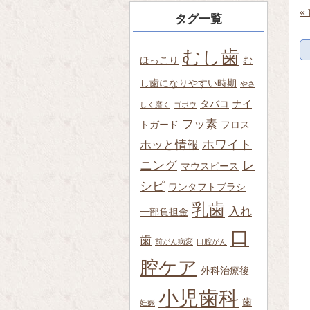
«
タグ一覧
むし歯
ほっこり
む
し歯になりやすい時期
やさ
タバコ
ナイ
しく磨く
ゴボウ
フッ素
トガード
フロス
ホワイト
ホッと情報
ニング
レ
マウスピース
シピ
ワンタフトブラシ
乳歯
入れ
一部負担金
口
歯
前がん病変
口腔がん
腔ケア
外科治療後
小児歯科
歯
妊娠