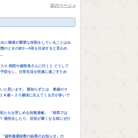
次のページ »
ために唾液が重要な役割をしていることはみ
態のときの約3～4倍も分泌すると言われ
.
ス☆ 病院や歯医者さんに行くと どうして
や予防をし、日常生活を快適に過ごすため
いと思います。 親知らずとは、奥歯のそ
１８歳～２０歳頃に生えてくる方が多いで
私たちを苦しめる知覚過敏。 「病気では
？ 慢性化したり、症状が重くなる前にぜひ
 「歯科健康診断の結果のお知らせ」の