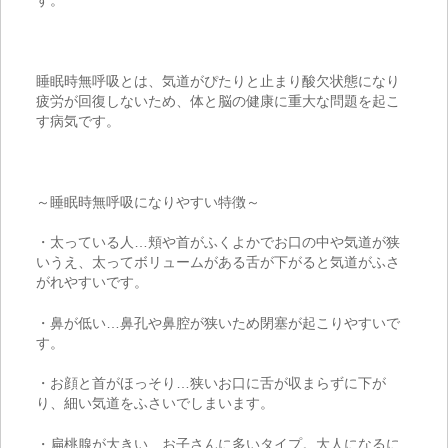
睡眠時無呼吸とは、気道がぴたりと止まり酸欠状態になり
疲労が回復しないため、体と脳の健康に重大な問題を起こ
す病気です。
～睡眠時無呼吸になりやすい特徴～
・太っている人…頬や首がふくよかでお口の中や気道が狭
いうえ、太ってボリュームがある舌が下がると気道がふさ
がれやすいです。
・鼻が低い…鼻孔や鼻腔が狭いため閉塞が起こりやすいで
す。
・お顔と首がほっそり…狭いお口に舌が収まらずに下が
り、細い気道をふさいでしまいます。
・扁桃腺が大きい…お子さんに多いタイプ。大人になるに