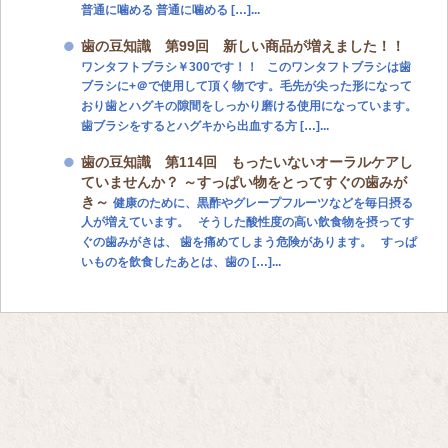
普通に噛める 普通に噛める […]...
歯の豆知識 第99回 新しい商品が増えました！！
ワンタフトブラシ￥300です！！ このワンタフトブラシは歯
ブラシに+＠で使用して頂く物です。毛先が尖った形になって
おり歯とハグキの隙間をしっかり磨ける使用になっています。
歯ブラシをするとハグキから出血する方 […]...
歯の豆知識 第114回 もったいないオーラルケアし
ていませんか？ ～すっぱい物をとってすぐの歯みが
き～
健康のために、黒酢やグレープフルーツなどを毎日摂る
人が増えています。 そうした酸性度の高い飲食物を摂ってす
ぐの歯みがきは、 歯を痛めてしまう危険があります。 すっぱ
いものを飲食したあとは、歯の […]...