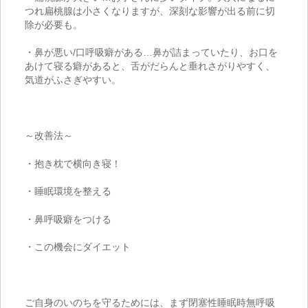
つれ扁桃腺は小さくなりますが、深刻な影響が出る前に切
除が必要も。
・鼻が悪い
/
口呼吸癖がある…鼻が詰まっていたり、お口を
あけて寝る癖があると、舌がだらんと垂れさがりやすく、
気道がふさぎやすい。
～改善法～
・抱き枕で横向き寝！
・睡眠環境を整える
・鼻呼吸癖をつける
・この機会にダイエット
ご自身のいのちを守るためには、まず閉塞性睡眠時無呼吸