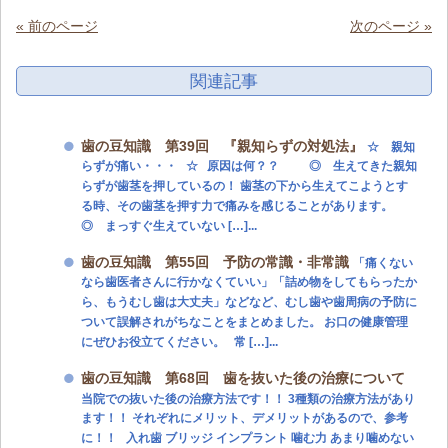
« 前のページ
次のページ »
関連記事
歯の豆知識 第39回 『親知らずの対処法』
☆ 親知
らずが痛い・・・ ☆ 原因は何？？ ◎ 生えてきた親知
らずが歯茎を押しているの！ 歯茎の下から生えてこようとす
る時、その歯茎を押す力で痛みを感じることがあります。
◎ まっすぐ生えていない […]...
歯の豆知識 第55回 予防の常識・非常識
「痛くない
なら歯医者さんに行かなくていい」「詰め物をしてもらったか
ら、もうむし歯は大丈夫」などなど、むし歯や歯周病の予防に
ついて誤解されがちなことをまとめました。 お口の健康管理
にぜひお役立てください。 常 […]...
歯の豆知識 第68回 歯を抜いた後の治療について
当院での抜いた後の治療方法です！！ 3種類の治療方法があり
ます！！ それぞれにメリット、デメリットがあるので、参考
に！！ 入れ歯 ブリッジ インプラント 噛む力 あまり噛めない