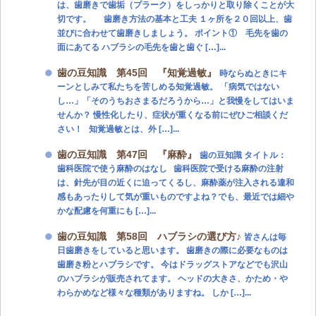
は、歯磨きで歯垢（プラーク）をしっかりと取り除くことが大
切です。 歯磨き方法の基本と工夫 １ヶ所を２０回以上、歯
並びに合わせて歯磨きしましょう。 ポイント① 毛先を歯の
面にあてる ハブラシの毛先を歯と歯ぐ […]...
歯の豆知識 第45回 『知覚過敏』
時ならぬときにキ
ーンとしみて私たちを苦しめる知覚過敏。 「病気ではない
し…」「そのうちおさまるだろうから…」と我慢をしてはいま
せんか？ 慢性化したり、症状が重くなる前にぜひご相談くだ
さい！ 知覚過敏とは、外 […]...
歯の豆知識 第47回 『麻酔』
歯の豆知識 タイトル：
歯科医院で使う麻酔のはなし 歯科医院で受ける麻酔の注射
は、針先が目の近くに迫ってくるし、麻酔薬が注入される違和
感もあったりして気が重いものですよね？でも、最近では細や
かな配慮を何重にも […]...
歯の豆知識 第58回 ハブラシの選び方♪
皆さんは毎
日歯磨きをしていると思います。 歯磨きの際に必要なものは
歯磨き粉とハブラシです。 今はドラッグストアなどでも沢山
のハブラシが販売されてます。 ヘッドの大きさ、かため・や
わらかめなど様々な種類がありますね。 しか […]...