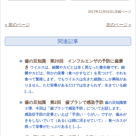
2017年12月01日|
詳細ページ
« 前のページ
次のページ »
関連記事
歯の豆知識 第20回 インフルエンザの予防に歯磨
き
ウイルスは、細菌やカビとは全く異なった微生物です。細
菌やカビは、何かの栄養（食べかすなど）を見つけて、それを
食べて繁殖します。でもウイルスは生きた細胞にしか興味があ
りません。ただ栄養があるだけでは生きられず、生きている細
[…]...
歯の豆知識 第2回 歯ブラシで感染予防
歯の豆知識第
２弾、今回は「歯ブラシで感染予防」についてお話します。
感染症予防の定番といえば「手洗い・うがい」ですが、歯みが
きをしないでいて（あるいは雑に済ませていて）、食べカスが
残って栄養がたっぷりあると […]...