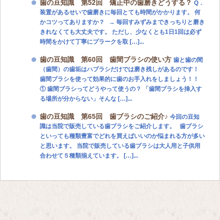
歯の豆知識 第52回 矯正中の歯磨きどうする？
Q．
装置があるせいで歯磨きに毎回とても時間がかかります。 何
かコツってありますか？ → 毎回すみずみまできっちりと磨き
きれなくても大丈夫です。 ただし、少なくとも1日1回は必ず
時間をかけて丁寧にプラークを取 […]...
歯の豆知識 第60回 歯間ブラシの使い方
歯と歯の間
（歯間）の歯垢はハブラシだけでは磨き残しがあるのです！
歯間ブラシを使って効果的に歯のお手入れをしましょう！！
① 歯間ブラシってどうやって使うの？ 「歯間ブラシを挿入す
る場所が分からない」そんな […]...
歯の豆知識 第65回 歯ブラシのご紹介♪
今回の豆知
識は当院で販売している歯ブラシをご紹介します。 歯ブラシ
といっても種類豊富でどれを買えばいいのか悩まれる方が多い
と思います。 当院で販売している歯ブラシは大人用と子供用
合わせて５種類揃えています。 […]...