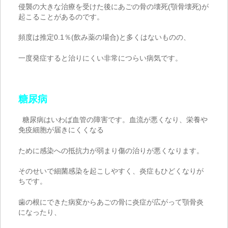
侵襲の大きな治療を受けた後にあごの骨の壊死
(
顎骨壊死
)
が
起こることがあるのです。
頻度は推定
0.1
％
(
飲み薬の場合
)
と多くはないものの、
一度発症すると治りにくい非常につらい病気です。
糖尿病
糖尿病はいわば血管の障害です。血流が悪くなり、栄養や
免疫細胞が届きにくくなる
ために感染への抵抗力が弱まり傷の治りが悪くなります。
そのせいで細菌感染を起こしやすく、炎症もひどくなりが
ちです。
歯の根にできた病変からあごの骨に炎症が広がって顎骨炎
になったり、