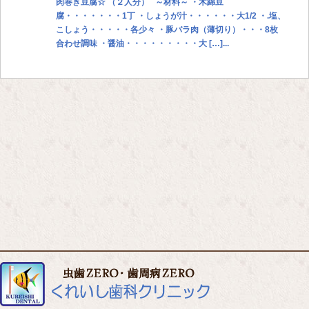
肉巻き豆腐☆ （２人分） ～材料～ ・木綿豆
腐・・・・・・・1丁 ・しょうが汁・・・・・・大1/2 ・.塩、
こしょう・・・・・各少々 ・豚バラ肉（薄切り）・・・8枚
合わせ調味 ・醤油・・・・・・・・・大 […]...