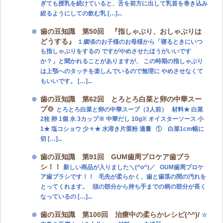
ぎても授乳を続けていると、舌を前方に出して乳首を巻き込み
絞るようにしての飲む乳 […]...
歯の豆知識 第50回 『指しゃぶり、おしゃぶりは
どうする』
１歳頃のお子様のお母様から「寝るときにいつ
も指しゃぶりをするの ですがやめさせたほうがいいです
か？」と聞かれることがありますが、 この時期の指しゃぶり
は上顎へのタッチを楽しんでいるので無理に やめさせなくて
もいいです。 […]...
歯の豆知識 第62回 とろとろ白菜と卵の中華スー
プ🍲
とろとろ白菜と卵の中華スープ（3人前） 材料★ 白菜
2枚 卵 1個 水 3カップ※ 中華だし 10g※ オイスターソース 小
1★ 塩コショウ 少々★ 水溶き片栗粉 適量 ① 白菜1cm幅に
切 […]...
歯の豆知識 第91回 GUM歯周プロケア歯ブラ
シ！！
新しい商品が入りました＼(^o^)／ GUM歯周プロケ
ア歯ブラシです！！ 毛先が柔らかく、歯と歯茎の間の汚れを
とってくれます。 頭の部分から持ち手までの柄の部分が長く
なっているの […]...
歯の豆知識 第100回 治療中の柔らかレシピ(^^)/
☆