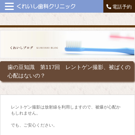
電話予約
歯の豆知識 第117回 レントゲン撮影、被ばくの
心配はないの？
レントゲン撮影は放射線を利用しますので、被爆が心配か
もしれません。
でも、ご安心ください。