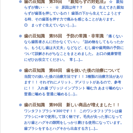
歯の豆知識 第39回 『親知らずの対処法』
☆ 親知
らずが痛い・・・ ☆ 原因は何？？ ◎ 生えてきた親知
らずが歯茎を押しているの！ 歯茎の下から生えてこようとす
る時、その歯茎を押す力で痛みを感じることがあります。
◎ まっすぐ生えていない […]...
歯の豆知識 第55回 予防の常識・非常識
「痛くない
なら歯医者さんに行かなくていい」「詰め物をしてもらったか
ら、もうむし歯は大丈夫」などなど、むし歯や歯周病の予防に
ついて誤解されがちなことをまとめました。 お口の健康管理
にぜひお役立てください。 常 […]...
歯の豆知識 第68回 歯を抜いた後の治療について
当院での抜いた後の治療方法です！！ 3種類の治療方法があり
ます！！ それぞれにメリット、デメリットがあるので、参考
に！！ 入れ歯 ブリッジ インプラント 噛む力 あまり噛めない
普通に噛める 普通に噛める […]...
歯の豆知識 第99回 新しい商品が増えました！！
ワンタフトブラシ￥300です！！ このワンタフトブラシは歯
ブラシに+＠で使用して頂く物です。毛先が尖った形になって
おり歯とハグキの隙間をしっかり磨ける使用になっています。
歯ブラシをするとハグキから出血する方 […]...