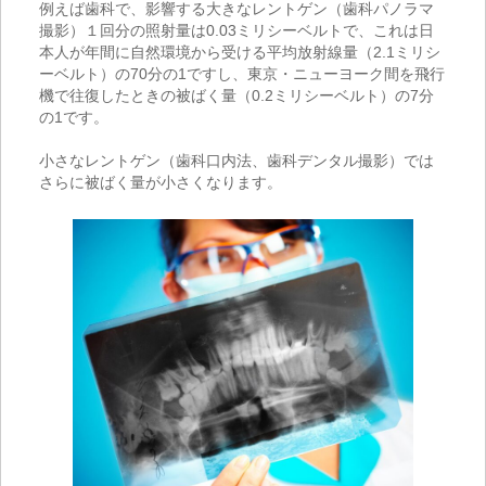
例えば歯科で、影響する大きなレントゲン（歯科パノラマ
撮影）１回分の照射量は
0.03
ミリシーベルトで、これは日
本人が年間に自然環境から受ける平均放射線量（
2.1
ミリシ
ーベルト）の
70
分の
1
ですし、東京・ニューヨーク間を飛行
機で往復したときの被ばく量（
0.2
ミリシーベルト）の
7
分
の
1
です。
小さなレントゲン（歯科口内法、歯科デンタル撮影）では
さらに被ばく量が小さくなります。