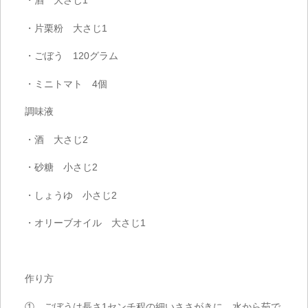
・酒 大さじ
1
・片栗粉 大さじ
1
・ごぼう
120
グラム
・ミニトマト
4
個
調味液
・酒 大さじ
2
・砂糖 小さじ
2
・しょうゆ 小さじ
2
・オリーブオイル 大さじ
1
作り方
① ごぼうは長さ
1
センチ程の細いささがきに。水から茹で