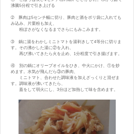
沸騰
5
分程で引き上げる
➁ 豚肉は
5
センチ幅に切り、豚肉と酒をポリ袋に入れても
み込み、片栗粉も加え、
粉ぽさがなくなるまでさらにもみこみます。
➂ 鍋に湯をわかしミニトマトを湯剥きして
4
等分に切りま
す。その沸かした湯に②を入れ、
再び沸いてきたら火を止め、
1
分程度で引き揚げます。
④ 別の鍋にオリーブオイルをひき、中火にかけ、①を炒
めます。水気が飛んだら③の豚肉、
ミニトマト、合わせた調味液を加えざっくりと混ぜま
す。調味液が沸いてきたら、
蓋をして弱火にし、
3
分ほど加熱して味を含めます。