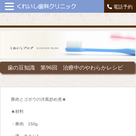
電話予約
歯の豆知識 第96回 治療中のやわらかレシピ
豚肉とゴボウの洋風炒め煮★
★材料
・豚肉
150g