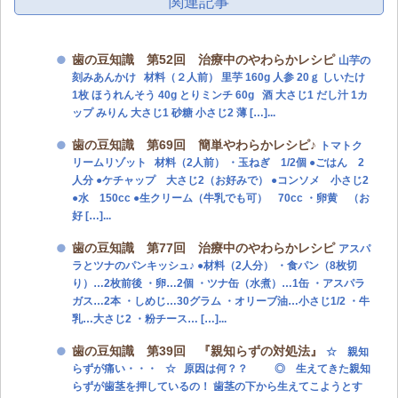
関連記事
歯の豆知識 第52回 治療中のやわらかレシピ
山芋の
刻みあんかけ 材料（２人前） 里芋 160g 人参 20ｇ しいたけ
1枚 ほうれんそう 40g とりミンチ 60g 酒 大さじ1 だし汁 1カ
ップ みりん 大さじ1 砂糖 小さじ2 薄 […]...
歯の豆知識 第69回 簡単やわらかレシピ♪
トマトク
リームリゾット 材料（2人前） ・玉ねぎ 1/2個 ●ごはん 2
人分 ●ケチャップ 大さじ2（お好みで） ●コンソメ 小さじ2
●水 150cc ●生クリーム（牛乳でも可） 70cc ・卵黄 （お
好 […]...
歯の豆知識 第77回 治療中のやわらかレシピ
アスパ
ラとツナのパンキッシュ♪ ●材料（2人分） ・食パン（8枚切
り）…2枚前後 ・卵…2個 ・ツナ缶（水煮）…1缶 ・アスパラ
ガス…2本 ・しめじ…30グラム ・オリーブ油…小さじ1/2 ・牛
乳…大さじ2 ・粉チース… […]...
歯の豆知識 第39回 『親知らずの対処法』
☆ 親知
らずが痛い・・・ ☆ 原因は何？？ ◎ 生えてきた親知
らずが歯茎を押しているの！ 歯茎の下から生えてこようとす